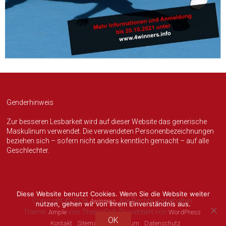
Genderhinweis
Zur besseren Lesbarkeit wird auf dieser Website das generische
Maskulinum verwendet. Die verwendeten Personenbezeichnungen
beziehen sich – sofern nicht anders kenntlich gemacht – auf alle
Geschlechter.
Diese Website benutzt Cookies. Wenn Sie die Website weiter
Copyright © 2026
. Alle Rechte vorbehalten.
4winners
nutzen, gehen wir von Ihrem Einverständnis aus.
Theme:
von ThemeGrill. Präsentiert von
.
Ample
WordPress
OK
Kontakt
Sitemap
Impressum
Datenschutz