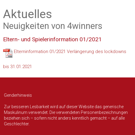
Aktuelles
Neuigkeiten von 4winners
Eltern- und Spielerinformation 01/2021
Elterninformation 01/2021 Verlängerung des lockdowns
bis 31.01.2021
Genderhinweis
Zur besseren Lesbarkeit wird auf dieser Website das generische
Maskulinum verwendet. Die verwendeten Personenbezeichnungen
beziehen sich – sofern nicht anders kenntlich gemacht – auf alle
Geschlechter.