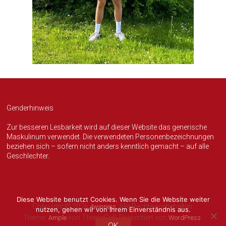
Genderhinweis
Zur besseren Lesbarkeit wird auf dieser Website das generische
Maskulinum verwendet. Die verwendeten Personenbezeichnungen
beziehen sich – sofern nicht anders kenntlich gemacht – auf alle
Geschlechter.
Diese Website benutzt Cookies. Wenn Sie die Website weiter
Copyright © 2026
. Alle Rechte vorbehalten.
4winners
nutzen, gehen wir von Ihrem Einverständnis aus.
Theme:
von ThemeGrill. Präsentiert von
.
Ample
WordPress
OK