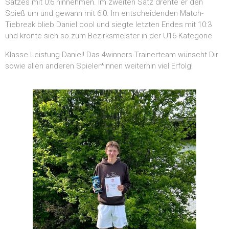
Satzes mit 0:6 hinnehmen. Im zweiten Satz drehte er den
Spieß um und gewann mit 6:0. Im entscheidenden Match-
Tiebreak blieb Daniel cool und siegte letzten Endes mit 10:3
und krönte sich so zum Bezirksmeister in der U16-Kategorie
Klasse Leistung Daniel! Das 4winners Trainerteam wünscht Dir
sowie allen anderen Spieler*innen weiterhin viel Erfolg!