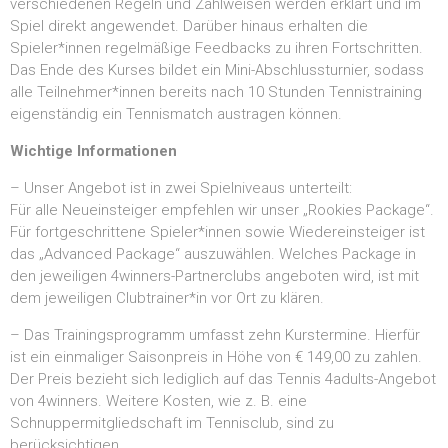
verschiedenen Regeln und Zählweisen werden erklärt und im
Spiel direkt angewendet. Darüber hinaus erhalten die
Spieler*innen regelmäßige Feedbacks zu ihren Fortschritten.
Das Ende des Kurses bildet ein Mini-Abschlussturnier, sodass
alle Teilnehmer*innen bereits nach 10 Stunden Tennistraining
eigenständig ein Tennismatch austragen können.
Wichtige Informationen
– Unser Angebot ist in zwei Spielniveaus unterteilt:
Für alle Neueinsteiger empfehlen wir unser „Rookies Package“.
Für fortgeschrittene Spieler*innen sowie Wiedereinsteiger ist
das „Advanced Package“ auszuwählen. Welches Package in
den jeweiligen 4winners-Partnerclubs angeboten wird, ist mit
dem jeweiligen Clubtrainer*in vor Ort zu klären.
– Das Trainingsprogramm umfasst zehn Kurstermine. Hierfür
ist ein einmaliger Saisonpreis in Höhe von € 149,00 zu zahlen.
Der Preis bezieht sich lediglich auf das Tennis 4adults-Angebot
von 4winners. Weitere Kosten, wie z. B. eine
Schnuppermitgliedschaft im Tennisclub, sind zu
berücksichtigen.